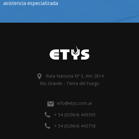
asistencia especializada
Ruta Naciona Nº 3, Km 2814
Rio Grande - Tierra del Fuego
info@etys.com.ar
+ 54 (02964) 443395
+ 54 (02964) 443718