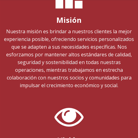
Misión
Nuestra misión es brindar a nuestros clientes la mejor
experiencia posible, ofreciendo servicios personalizados
que se adapten a sus necesidades específicas. Nos
esforzamos por mantener altos estándares de calidad,
seguridad y sostenibilidad en todas nuestras
operaciones, mientras trabajamos en estrecha
colaboración con nuestros socios y comunidades para
impulsar el crecimiento económico y social.