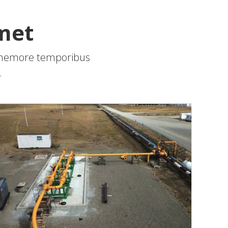
met
is nemore temporibus
.