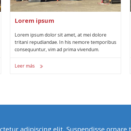
Lorem ipsum
Lorem ipsum dolor sit amet, at mei dolore
tritani repudiandae. In his nemore temporibus
consequuntur, vim ad prima vivendum.
Leer más
tetur adipiscing elit. Suspendisse ornare t